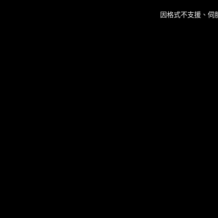
This
is
因格式不支援、伺
a
modal
window.