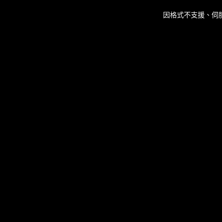
This
is
因格式不支援、伺
a
modal
window.