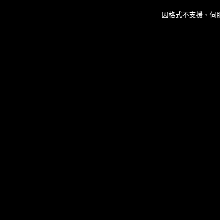
This
is
因格式不支援、伺
a
modal
window.